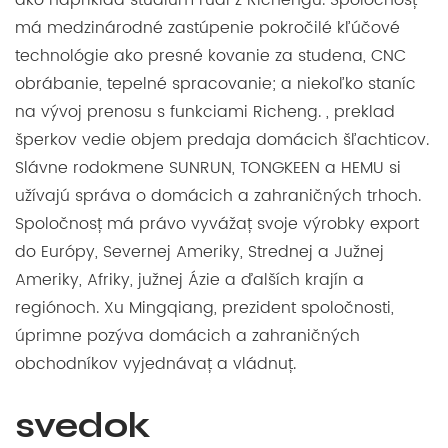
má medzinárodné zastúpenie pokročilé kľúčové
technológie ako presné kovanie za studena, CNC
obrábanie, tepelné spracovanie; a niekoľko staníc
na vývoj prenosu s funkciami Richeng. , preklad
šperkov vedie objem predaja domácich šľachticov.
Slávne rodokmene SUNRUN, TONGKEEN a HEMU si
užívajú správa o domácich a zahraničných trhoch.
Spoločnosť má právo vyvážať svoje výrobky export
do Európy, Severnej Ameriky, Strednej a Južnej
Ameriky, Afriky, južnej Ázie a ďalších krajín a
regiónoch. Xu Mingqiang, prezident spoločnosti,
úprimne pozýva domácich a zahraničných
obchodníkov vyjednávať a vládnuť.
svedok