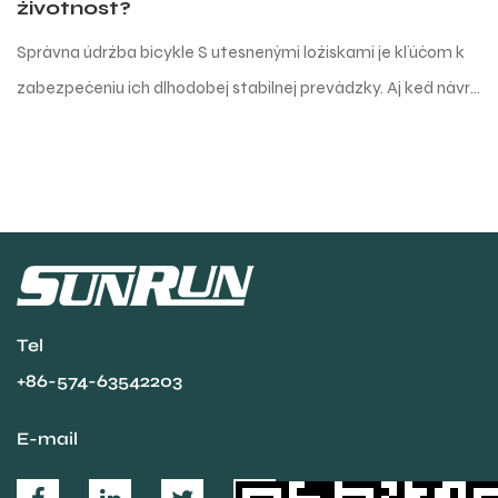
V modernom dizajne bicyk
nevyhnutnou súčasťou pre
ej stabilnej prevádzky. Aj keď návrh
veľkú zodpovednosť za pre
činne z...
Tel
+86-574-63542203
E-mail