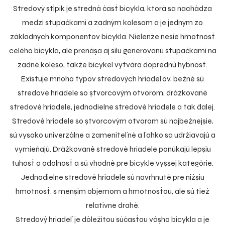
Stredový stĺpik je stredná časť bicykla, ktorá sa nachádza
medzi stupačkami a zadným kolesom a je jedným zo
základných komponentov bicykla. Nielenže nesie hmotnosť
celého bicykla, ale prenáša aj silu generovanú stupačkami na
zadné koleso, takže bicykel vytvára doprednú hybnosť.
Existuje mnoho typov stredových hriadeľov, bežné sú
stredové hriadele so štvorcovým otvorom, drážkované
stredové hriadele, jednodielne stredové hriadele a tak ďalej.
Stredové hriadele so štvorcovým otvorom sú najbežnejšie,
sú vysoko univerzálne a zameniteľné a ľahko sa udržiavajú a
vymieňajú. Drážkované stredové hriadele ponúkajú lepšiu
tuhosť a odolnosť a sú vhodné pre bicykle vyššej kategórie.
Jednodielne stredové hriadele sú navrhnuté pre nižšiu
hmotnosť, s menším objemom a hmotnosťou, ale sú tiež
relatívne drahé.
Stredový hriadeľ je dôležitou súčasťou vášho bicykla a je