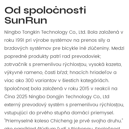
Od spoločnosti
SunRun
Ningbo Tongkin Technology Co., Ltd. Bola založená v
roku 1991 pri výrobe systémov na prenos sily a
brzdových systémov pre bicykle iné zlúčeniny. Medzi
popredné produkty patrí rad prevodoviek;
zotrvačník s premenlivou rýchlosťou, vysoká kazeta,
výkyvné rameno, časti bŕzd; hnacích hriadeľov a
viac ako 300 variantov v šiestich kategóriách.
Spoločnosť bola založená v roku 2015 v reakcii na
Čína 2025 Ningbo Dongjin Technology Co., Ltd
externý prevodový systém s premenlivou rýchlosťou,
vstupujúci do prvého stupňa domáci priemysel.
"Priemyselné koleso Chicheng je prvé svojho druhu."
ako napríklad štúdium ľudí z Richengu. Spoločnosť