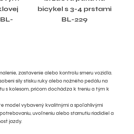
lovej
bicykel s 3-4 prstami
 BL-
BL-229
alenie, zastavenie alebo kontrolu smeru vozidla.
ôsobení sily stisku ruky alebo nožného pedálu na
tu s kolesom, pričom dochádza k treniu a tým k
jte model vybavený kvalitnými a spoľahlivými
otrebovaniu, uvoľneniu alebo starnutiu riadidiel a
osť jazdy.