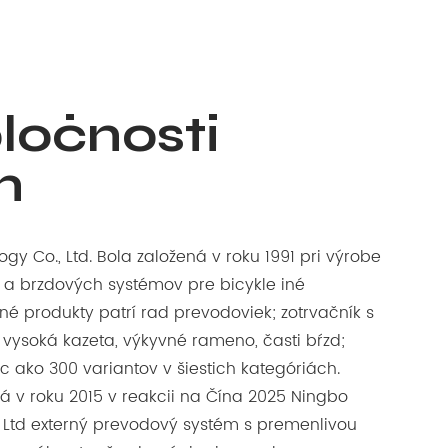
ločnosti
n
y Co., Ltd. Bola založená v roku 1991 pri výrobe
 a brzdových systémov pre bicykle iné
né produkty patrí rad prevodoviek; zotrvačník s
 vysoká kazeta, výkyvné rameno, časti bŕzd;
c ako 300 variantov v šiestich kategóriách.
á v roku 2015 v reakcii na Čína 2025 Ningbo
 Ltd externý prevodový systém s premenlivou