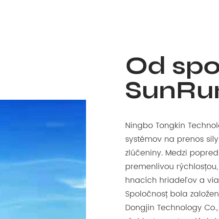
Od spo
SunRu
Ningbo Tongkin Technolog
systémov na prenos sily
zlúčeniny. Medzi popred
premenlivou rýchlosťou,
hnacích hriadeľov a via
Spoločnosť bola založen
Dongjin Technology Co.,