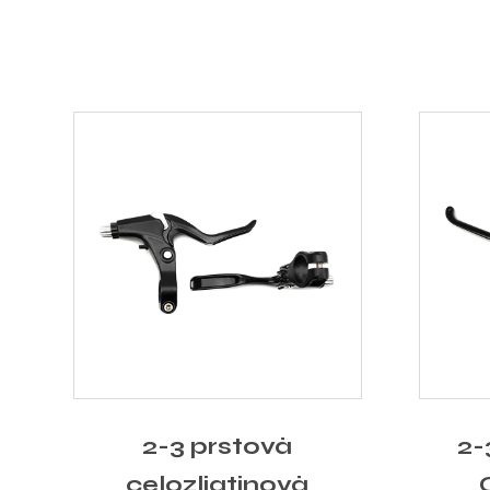
2-3 prstová
2-
celozliatinová