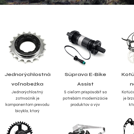
Jednorýchlostná
Súprava E-Bike
Kotú
voľnobežka
Assist
n
Jednorýchlostný
S cieľom prispôsobiť sa
Kotúčo
zotrvačník je
potrebám modernizácie
je br
komponentom prevodu
produktov a výv
kt
bicykla, ktorý