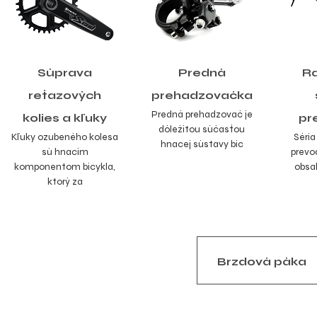
Súprava
Predná
Ra
reťazových
prehadzovačka
Predná prehadzovač je
kolies a kľuky
pr
dôležitou súčasťou
Kľuky ozubeného kolesa
Séria
hnacej sústavy bic
sú hnacím
prevo
komponentom bicykla,
obsah
ktorý za
Brzdová páka