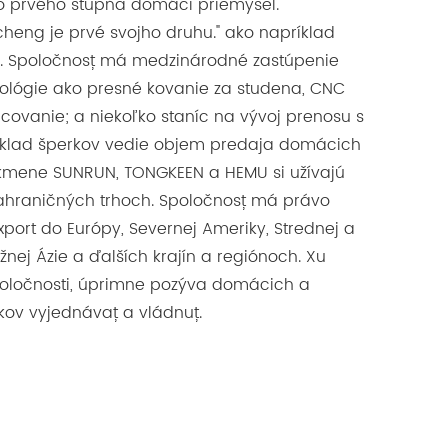
do prvého stupňa domáci priemysel.
cheng je prvé svojho druhu." ako napríklad
u. Spoločnosť má medzinárodné zastúpenie
nológie ako presné kovanie za studena, CNC
covanie; a niekoľko staníc na vývoj prenosu s
reklad šperkov vedie objem predaja domácich
okmene SUNRUN, TONGKEEN a HEMU si užívajú
hraničných trhoch. Spoločnosť má právo
xport do Európy, Severnej Ameriky, Strednej a
užnej Ázie a ďalších krajín a regiónoch. Xu
poločnosti, úprimne pozýva domácich a
ov vyjednávať a vládnuť.