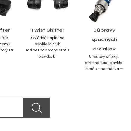
ifter
Twist Shifter
Súpravy
ač je
Ovládač napínača
spodných
stému
bicykla je druh
držiakov
ktorý sa
radiaceho komponentu
bicykla, kt
Stredový stĺpik je
stredná časť bicykla,
ktorá sa nachádza m