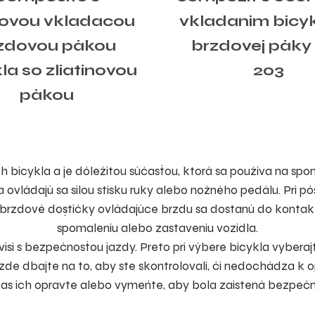
ovou vkladacou
vkladaním bicyk
zdovou pákou
brzdovej páky
la so zliatinovou
203
pákou
 bicykla a je dôležitou súčasťou, ktorá sa používa na spom
 ovládajú sa silou stisku ruky alebo nožného pedálu. Pri p
a brzdové doštičky ovládajúce brzdu sa dostanú do kontak
spomaleniu alebo zastaveniu vozidla.
visí s bezpečnosťou jazdy. Preto pri výbere bicykla vybera
de dbajte na to, aby ste skontrolovali, či nedochádza k op
čas ich opravte alebo vymeňte, aby bola zaistená bezpečn