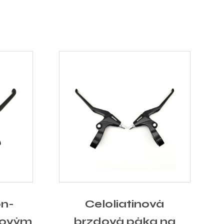
on-
Celoliatinová
ľovým
brzdová páka na