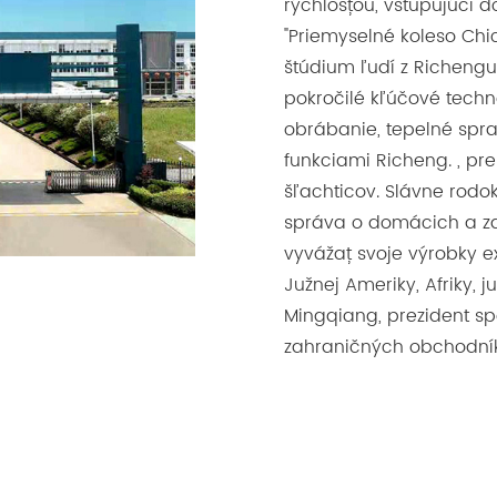
rýchlosťou, vstupujúci 
"Priemyselné koleso Chi
štúdium ľudí z Richeng
pokročilé kľúčové tech
obrábanie, tepelné spra
funkciami Richeng. , p
šľachticov. Slávne rod
správa o domácich a za
vyvážať svoje výrobky e
Južnej Ameriky, Afriky, j
Mingqiang, prezident s
zahraničných obchodník