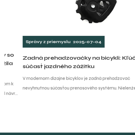
Správy z priemyslu
2025-07-04
Zadná prehadzovačky na bicykli: Kľúčová
súčasť jazdného zážitku
V modernom dizajne bicyklov je zadná prehadzovač
nevyhnutnou súčasťou prenosového systému. Nielenže nesie
veľkú zodpovednosť za prenos reťazca z predného pre...