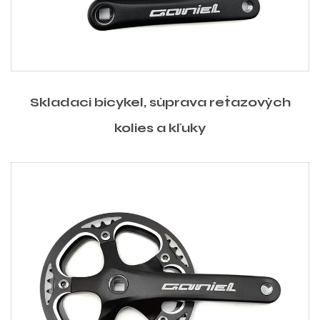
Skladací bicykel, súprava reťazových
kolies a kľuky