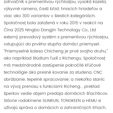
zotrvačník s premenlivou rýchlosťou, vysoká kazeta,
výkyvné rameno, časti bŕzd; hnacích hriadeľov a
viac ako 300 variantov v šiestich kategóriách.
Spoločnosť bola založená v roku 2015 v reakcii na
Čína 2025 Ningbo Dongjin Technology Co., Ltd
externý prevodový systém s premenlivou rýchlosťou,
vstupujúci do prvého stupňa domáci priemysel.
"Priemyselné koleso Chicheng je prvé svojho druhu."
ako napríklad štúdium ľudí z Richengu. Spoločnosť
má medzinárodné zastúpenie pokročilé kľúčové
technológie ako presné kovanie za studena, CNC
obrábanie, tepelné spracovanie; a niekoľko staníc
na vývoj prenosu s funkciami Richeng. , preklad
šperkov vedie objem predaja domácich šľachticov.
Slávne rodokmene SUNRUN, TONGKEEN a HEMU si
užívajú správa o domácich a zahraničných trhoch.