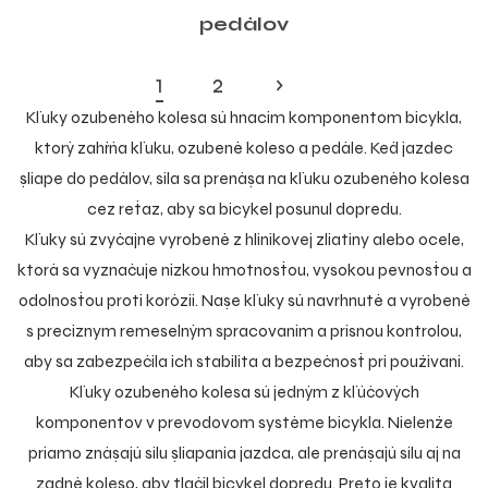
pedálov
1
2
›
Kľuky ozubeného kolesa sú hnacím komponentom bicykla,
ktorý zahŕňa kľuku, ozubené koleso a pedále. Keď jazdec
šliape do pedálov, sila sa prenáša na kľuku ozubeného kolesa
cez reťaz, aby sa bicykel posunul dopredu.
Kľuky sú zvyčajne vyrobené z hliníkovej zliatiny alebo ocele,
ktorá sa vyznačuje nízkou hmotnosťou, vysokou pevnosťou a
odolnosťou proti korózii. Naše kľuky sú navrhnuté a vyrobené
s precíznym remeselným spracovaním a prísnou kontrolou,
aby sa zabezpečila ich stabilita a bezpečnosť pri používaní.
Kľuky ozubeného kolesa sú jedným z kľúčových
komponentov v prevodovom systéme bicykla. Nielenže
priamo znášajú silu šliapania jazdca, ale prenášajú silu aj na
zadné koleso, aby tlačil bicykel dopredu. Preto je kvalita