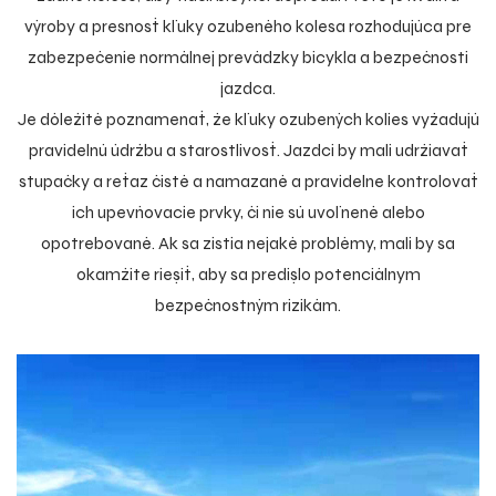
výroby a presnosť kľuky ozubeného kolesa rozhodujúca pre
zabezpečenie normálnej prevádzky bicykla a bezpečnosti
jazdca.
Je dôležité poznamenať, že kľuky ozubených kolies vyžadujú
pravidelnú údržbu a starostlivosť. Jazdci by mali udržiavať
stupačky a reťaz čisté a namazané a pravidelne kontrolovať
ich upevňovacie prvky, či nie sú uvoľnené alebo
opotrebované. Ak sa zistia nejaké problémy, mali by sa
okamžite riešiť, aby sa predišlo potenciálnym
bezpečnostným rizikám.