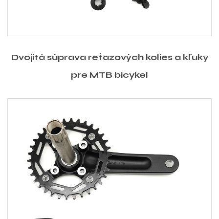
Dvojitá súprava reťazových kolies a kľuky
pre MTB bicykel