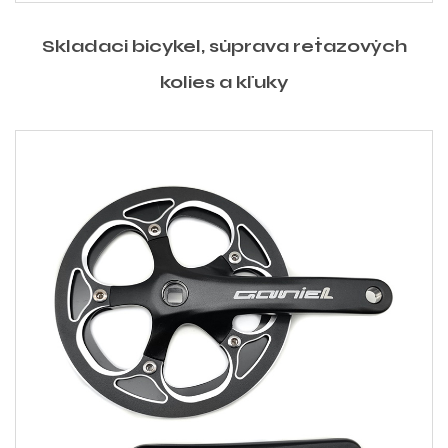
Skladací bicykel, súprava reťazových
kolies a kľuky