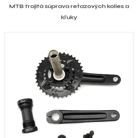
MTB trojitá súprava reťazových kolies a
kľuky