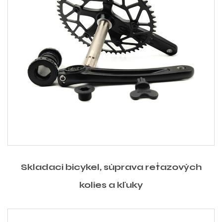
Skladací bicykel, súprava reťazových
kolies a kľuky