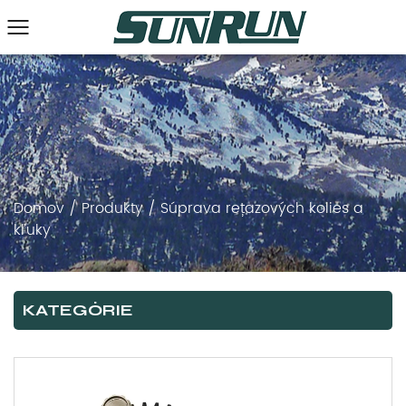
Domov
/
Produkty
/
Súprava reťazových kolies a
kľuky
KATEGÓRIE